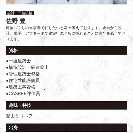
設計・工務統括
佐野 豊
建物づくりの当事者で在りたいと常々考えております。企画から設
計、現場、アフターまで建築行為全般に係れることに喜びを感じてお
ります。
資格
●一級建築士
●構造設計一級建築士
●管理建築士資格
●住宅性能評価員
●建築主事資格
●CASBEE評価員
趣味・特技
登山とゴルフ
出身