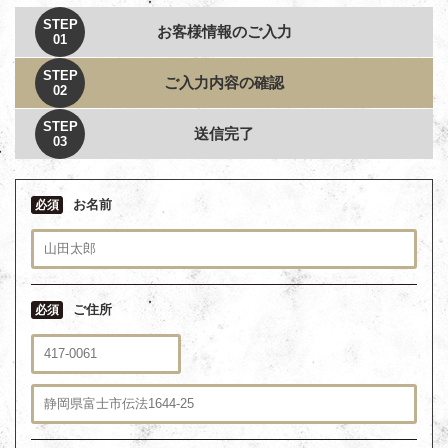
STEP
お客様情報のご入力
01
STEP
ご入力内容の確認
02
STEP
送信完了
03
お名前
必須
ご住所
必須