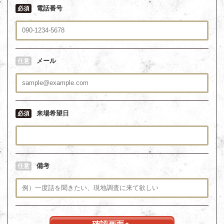
電話番号
必須
メール
任意
来場希望日
必須
備考
任意