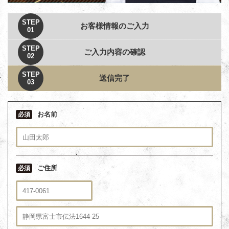
STEP
お客様情報のご入力
01
STEP
ご入力内容の確認
02
STEP
送信完了
03
お名前
必須
ご住所
必須