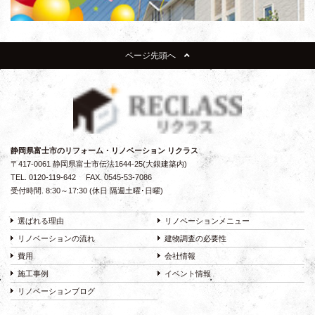
ページ先頭へ
静岡県富士市のリフォーム・リノベーション リクラス
〒417-0061 静岡県富士市伝法1644-25(大銀建築内)
TEL.
0120-119-642
FAX. 0545-53-7086
受付時間. 8:30～17:30 (休日 隔週土曜･日曜)
選ばれる理由
リノベーションメニュー
リノベーションの流れ
建物調査の必要性
費用
会社情報
施工事例
イベント情報
リノベーションブログ